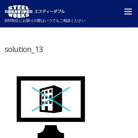
コ
メニュ
ン
BIM対応にお困りの際はいつでもご相談ください
テ
ン
企業理念
NEWS
事業実績
VISION
ツ
solution_13
へ
ス
SUPPORT＆SOLUTION
会社概要
事業内容
キ
ッ
採用情報
お問い合わせ
プ