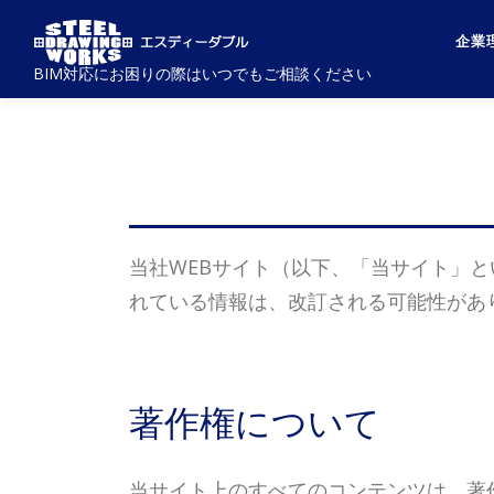
コ
企業
ン
BIM対応にお困りの際はいつでもご相談ください
テ
ン
ツ
へ
ス
キ
当社WEBサイト（以下、「当サイト」
ッ
れている情報は、改訂される可能性があ
プ
著作権について
当サイト上のすべてのコンテンツは、著