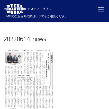
コ
メニュ
ン
BIM対応にお困りの際はいつでもご相談ください
テ
ン
企業理念
NEWS
事業実績
VISION
ツ
20220614_news
へ
ス
SUPPORT＆SOLUTION
会社概要
事業内容
キ
ッ
採用情報
お問い合わせ
プ